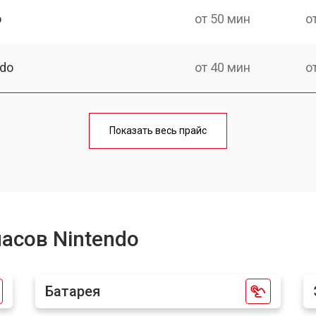
o
от 50 мин
о
ndo
от 40 мин
о
от 60 мин
о
Показать весь прайс
o
от 40 мин
о
от 50 мин
о
асов Nintendo
от 40 мин
о
Батарея
от 60 мин
о