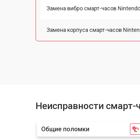
Замена вибро смарт-часов Nintend
Замена корпуса смарт-часов Ninte
Замена аккумулятора
Замена экрана смарт-часов Nintend
Замена шлейфа матрицы
Неисправности смарт-ч
Замена микрофона
Общие поломки
Замена кнопки включения