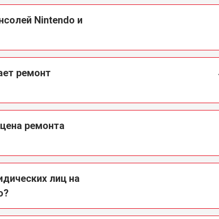
нсолей Nintendo и
ает ремонт
 цена ремонта
идических лиц на
o?