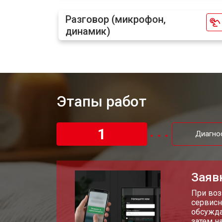
Разговор (микрофон,
динамик)
Замена Wi-Fi смарт-часов Nintendo
Замена Bluetooth
Этапы работ
1
Диагно
Заяв
При воз
сервисн
обсужда
затем н