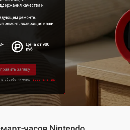
ддержания качества и
ледующем ремонте.
й ремонт, возвращая ваши
.
3-
Цена от 900
руб
править заявку
 на обработку моих
персональных
смарт-часов Nintendo