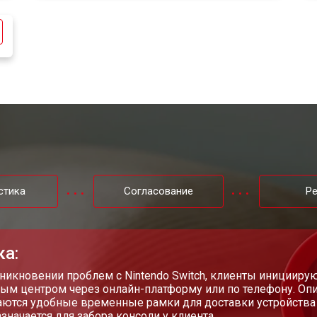
от 50 мин
о
от 70 мин
о
стика
Согласование
Р
ка:
никновении проблем с Nintendo Switch, клиенты инициирую
ым центром через онлайн-платформу или по телефону. Опи
ются удобные временные рамки для доставки устройства 
азначается для забора консоли у клиента.