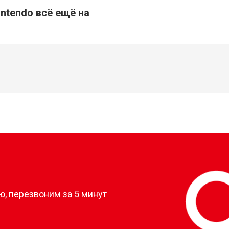
intendo всё ещё на
?
, перезвоним за 5 минут